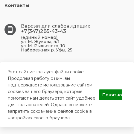
Контакты
Версия для слабовидящих
+7(347)285-43-43
(единый номер)
ул. М. Жукова, 4/1
ул. М. Рыльского, 10
Набережная р. Уфы, 25
450099, Республика Башкортостан, г. Уфа, ул. М.
Жукова, 4/1
Этот сайт использует файлы cookie.
Продолжая работу с ним, вы
подтверждаете использование сайтом
ufa.p43@doctorrb.ru
cookies вашего браузера, которые
Понятно
помогают нам делать этот сайт удобнее
для пользователей. Однако вы можете
ГБУЗ РБ Поликлиника №43 г. Уфа
запретить сохранение файлов cookie в
настройках своего браузера.