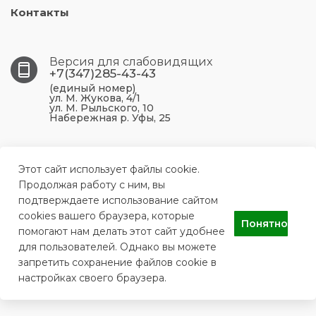
Контакты
Версия для слабовидящих
+7(347)285-43-43
(единый номер)
ул. М. Жукова, 4/1
ул. М. Рыльского, 10
Набережная р. Уфы, 25
450099, Республика Башкортостан, г. Уфа, ул. М.
Жукова, 4/1
Этот сайт использует файлы cookie.
Продолжая работу с ним, вы
подтверждаете использование сайтом
ufa.p43@doctorrb.ru
cookies вашего браузера, которые
Понятно
помогают нам делать этот сайт удобнее
для пользователей. Однако вы можете
ГБУЗ РБ Поликлиника №43 г. Уфа
запретить сохранение файлов cookie в
настройках своего браузера.