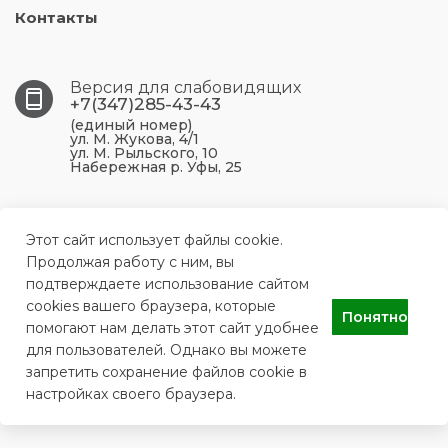
Контакты
Версия для слабовидящих
+7(347)285-43-43
(единый номер)
ул. М. Жукова, 4/1
ул. М. Рыльского, 10
Набережная р. Уфы, 25
450099, Республика Башкортостан, г. Уфа, ул. М.
Жукова, 4/1
Этот сайт использует файлы cookie.
Продолжая работу с ним, вы
подтверждаете использование сайтом
ufa.p43@doctorrb.ru
cookies вашего браузера, которые
Понятно
помогают нам делать этот сайт удобнее
для пользователей. Однако вы можете
ГБУЗ РБ Поликлиника №43 г. Уфа
запретить сохранение файлов cookie в
настройках своего браузера.