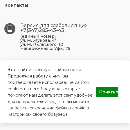
Контакты
Версия для слабовидящих
+7(347)285-43-43
(единый номер)
ул. М. Жукова, 4/1
ул. М. Рыльского, 10
Набережная р. Уфы, 25
450099, Республика Башкортостан, г. Уфа, ул. М.
Жукова, 4/1
Этот сайт использует файлы cookie.
Продолжая работу с ним, вы
подтверждаете использование сайтом
ufa.p43@doctorrb.ru
cookies вашего браузера, которые
Понятно
помогают нам делать этот сайт удобнее
для пользователей. Однако вы можете
ГБУЗ РБ Поликлиника №43 г. Уфа
запретить сохранение файлов cookie в
настройках своего браузера.