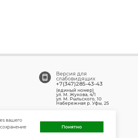
Версия для
слабовидящих
+7(347)285-43-43
(единый номер)
ул. М. Жукова, 4/1
ул. М. Рыльского, 10
Набережная р. Уфы, 25
450099, Республика
ies вашего
Башкортостан, г. Уфа, ул.
 сохранение
Понятно
М. Жукова, 4/1