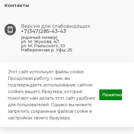
Контакты
Версия для слабовидящих
+7(347)285-43-43
(единый номер)
ул. М. Жукова, 4/1
ул. М. Рыльского, 10
Набережная р. Уфы, 25
450099, Республика Башкортостан, г. Уфа, ул. М.
Жукова, 4/1
Этот сайт использует файлы cookie.
Продолжая работу с ним, вы
подтверждаете использование сайтом
ufa.p43@doctorrb.ru
cookies вашего браузера, которые
Понятно
помогают нам делать этот сайт удобнее
для пользователей. Однако вы можете
ГБУЗ РБ Поликлиника №43 г. Уфа
запретить сохранение файлов cookie в
настройках своего браузера.