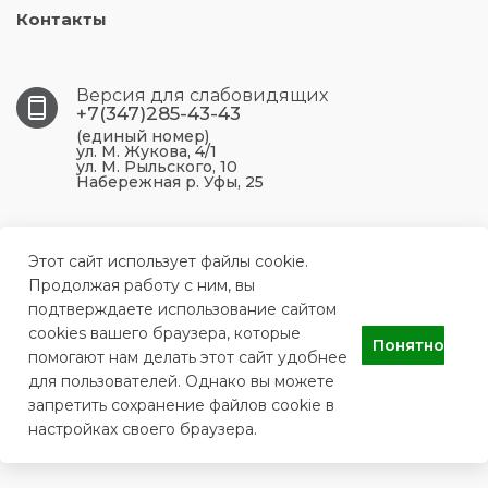
Контакты
Версия для слабовидящих
+7(347)285-43-43
(единый номер)
ул. М. Жукова, 4/1
ул. М. Рыльского, 10
Набережная р. Уфы, 25
450099, Республика Башкортостан, г. Уфа, ул. М.
Жукова, 4/1
Этот сайт использует файлы cookie.
Продолжая работу с ним, вы
подтверждаете использование сайтом
ufa.p43@doctorrb.ru
cookies вашего браузера, которые
Понятно
помогают нам делать этот сайт удобнее
для пользователей. Однако вы можете
ГБУЗ РБ Поликлиника №43 г. Уфа
запретить сохранение файлов cookie в
настройках своего браузера.