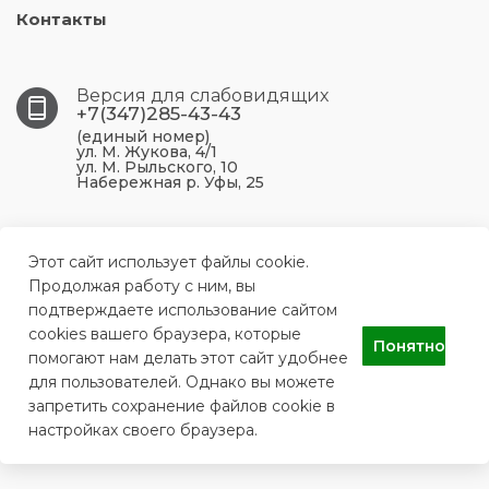
Контакты
Версия для слабовидящих
+7(347)285-43-43
(единый номер)
ул. М. Жукова, 4/1
ул. М. Рыльского, 10
Набережная р. Уфы, 25
450099, Республика Башкортостан, г. Уфа, ул. М.
Жукова, 4/1
Этот сайт использует файлы cookie.
Продолжая работу с ним, вы
подтверждаете использование сайтом
ufa.p43@doctorrb.ru
cookies вашего браузера, которые
Понятно
помогают нам делать этот сайт удобнее
для пользователей. Однако вы можете
ГБУЗ РБ Поликлиника №43 г. Уфа
запретить сохранение файлов cookie в
настройках своего браузера.