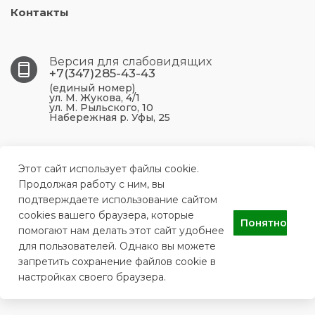
Контакты
Версия для слабовидящих
+7(347)285-43-43
(единый номер)
ул. М. Жукова, 4/1
ул. М. Рыльского, 10
Набережная р. Уфы, 25
450099, Республика Башкортостан, г. Уфа, ул. М.
Жукова, 4/1
Этот сайт использует файлы cookie.
Продолжая работу с ним, вы
подтверждаете использование сайтом
ufa.p43@doctorrb.ru
cookies вашего браузера, которые
Понятно
помогают нам делать этот сайт удобнее
для пользователей. Однако вы можете
ГБУЗ РБ Поликлиника №43 г. Уфа
запретить сохранение файлов cookie в
настройках своего браузера.