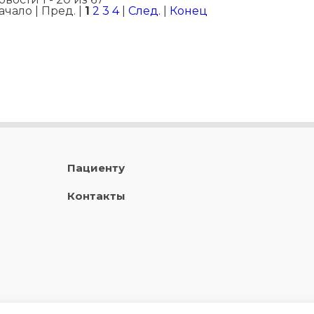
ачало | Пред. |
1
2
3
4
|
След.
|
Конец
Пациенту
Контакты