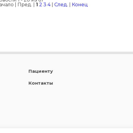
ачало | Пред. |
1
2
3
4
|
След.
|
Конец
Пациенту
Контакты