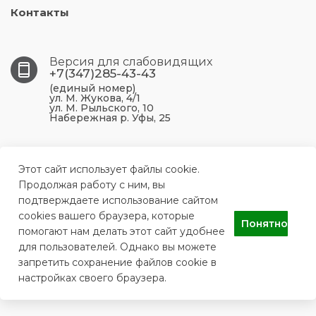
Контакты
Версия для слабовидящих
+7(347)285-43-43
(единый номер)
ул. М. Жукова, 4/1
ул. М. Рыльского, 10
Набережная р. Уфы, 25
450099, Республика Башкортостан, г. Уфа, ул. М.
Жукова, 4/1
Этот сайт использует файлы cookie.
Продолжая работу с ним, вы
подтверждаете использование сайтом
ufa.p43@doctorrb.ru
cookies вашего браузера, которые
Понятно
помогают нам делать этот сайт удобнее
для пользователей. Однако вы можете
ГБУЗ РБ Поликлиника №43 г. Уфа
запретить сохранение файлов cookie в
настройках своего браузера.