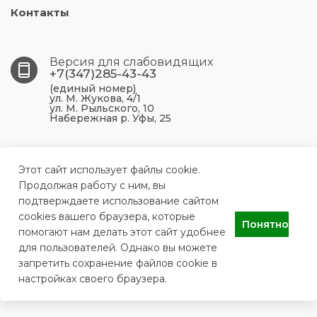
Контакты
Версия для слабовидящих
+7(347)285-43-43
(единый номер)
ул. М. Жукова, 4/1
ул. М. Рыльского, 10
Набережная р. Уфы, 25
450099, Республика Башкортостан, г. Уфа, ул. М.
Жукова, 4/1
Этот сайт использует файлы cookie.
Продолжая работу с ним, вы
подтверждаете использование сайтом
ufa.p43@doctorrb.ru
cookies вашего браузера, которые
Понятно
помогают нам делать этот сайт удобнее
для пользователей. Однако вы можете
ГБУЗ РБ Поликлиника №43 г. Уфа
запретить сохранение файлов cookie в
настройках своего браузера.