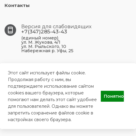
Контакты
Версия для слабовидящих
+7(347)285-43-43
(единый номер)
ул. М. Жукова, 4/1
ул. М. Рыльского, 10
Набережная р. Уфы, 25
450099, Республика Башкортостан, г. Уфа, ул. М.
Жукова, 4/1
Этот сайт использует файлы cookie.
Продолжая работу с ним, вы
подтверждаете использование сайтом
ufa.p43@doctorrb.ru
cookies вашего браузера, которые
Понятно
помогают нам делать этот сайт удобнее
для пользователей. Однако вы можете
ГБУЗ РБ Поликлиника №43 г. Уфа
запретить сохранение файлов cookie в
настройках своего браузера.