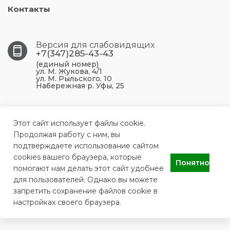
Контакты
Версия для слабовидящих
+7(347)285-43-43
(единый номер)
ул. М. Жукова, 4/1
ул. М. Рыльского, 10
Набережная р. Уфы, 25
450099, Республика Башкортостан, г. Уфа, ул. М.
Жукова, 4/1
Этот сайт использует файлы cookie.
Продолжая работу с ним, вы
подтверждаете использование сайтом
ufa.p43@doctorrb.ru
cookies вашего браузера, которые
Понятно
помогают нам делать этот сайт удобнее
для пользователей. Однако вы можете
ГБУЗ РБ Поликлиника №43 г. Уфа
запретить сохранение файлов cookie в
настройках своего браузера.