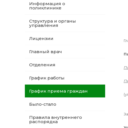
Информация о
поликлинике
Структура и органы
управления
Лицензии
Гл
Главный врач
П
Отделения
П
График работы
П
График приема граждан
(у
Было-стало
За
Правила внутреннего
распорядка
У