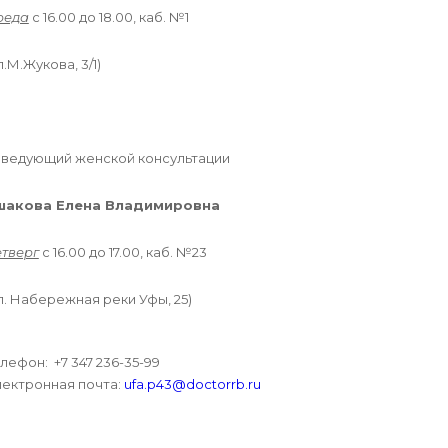
реда
с 16.00 до 18.00, каб. №1
л.М.Жукова, 3/1)
аведующий женской консультации
шакова Елена Владимировна
етверг
с 16.00 до 17.00, каб. №23
л. Набережная реки Уфы, 25)
лефон: +7 347 236-35-99
лектронная почта:
ufa.p43@doctorrb.ru