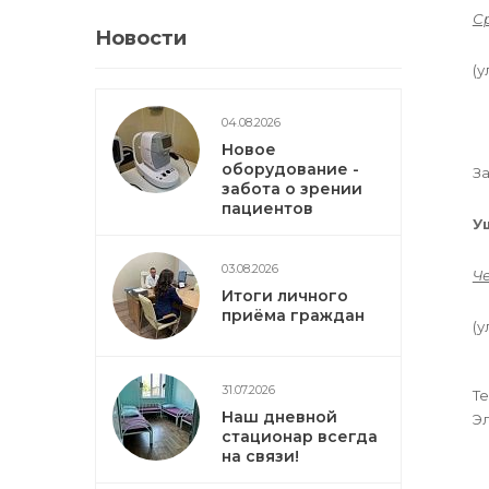
С
Новости
(
у
04.08.2026
Новое
оборудование -
З
забота о зрении
пациентов
У
03.08.2026
Ч
Итоги личного
приёма граждан
(у
31.07.2026
Те
Наш дневной
Э
стационар всегда
на связи!