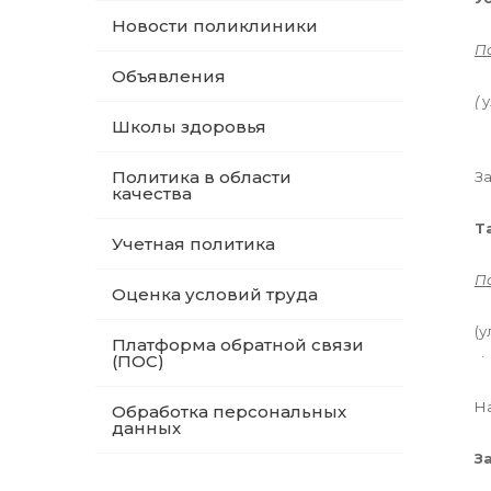
Новости поликлиники
П
Объявления
(
у
Школы здоровья
Политика в области
З
качества
Т
Учетная политика
П
Оценка условий труда
(у
Платформа обратной связи
(ПОС)
Н
Обработка персональных
данных
З