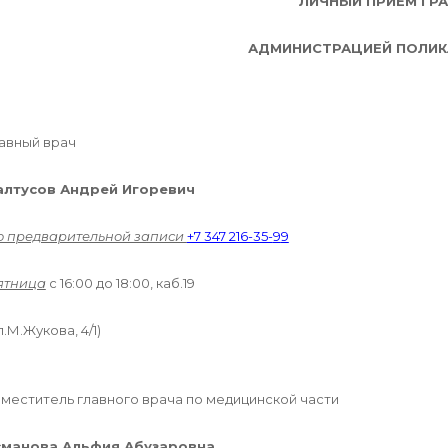
ЛИЧНЫЙ ПРИЕМ ГР
АДМИНИСТРАЦИЕЙ ПОЛИК
авный врач
алтусов Андрей Игоревич
о предварительной записи
+7 347 216-35-
9
9
ятница
с 16:00 до 18:00, каб.19
л.М.Жукова, 4/1)
меститель главного врача по медицинской части
сманова Альфия Абузаровна