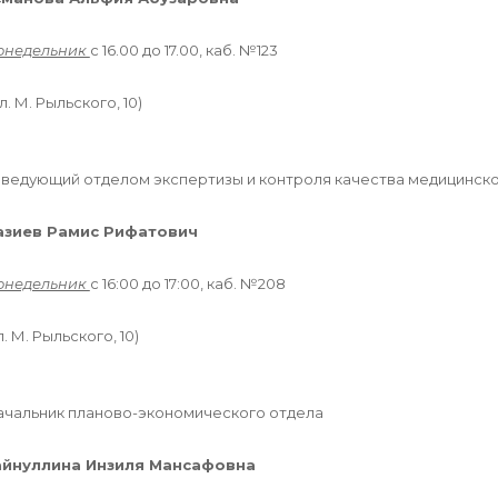
онедельник
с 16.00 до 17.00, каб. №123
л. М. Рыльского, 10)
аведующий отделом экспертизы и контроля качества медицинско
азиев Рамис Рифатович
онедельник
с 16:00 до 17:00, каб. №208
л. М. Рыльского, 10)
·
ачальник планово-экономического отдела
айнуллина Инзиля Мансафовна