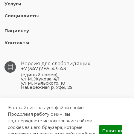
Услуги
Специалисты
Пациенту
Контакты
Версия для слабовидящих
+7(347)285-43-43
(единый номер)
ул. М. Жукова, 4/1
ул. М. Рыльского, 10
Набережная р. Уфы, 25
450099, Республика Башкортостан, г. Уфа, ул. М.
Жукова, 4/1
Этот сайт использует файлы cookie.
Продолжая работу с ним, вы
подтверждаете использование сайтом
ufa.p43@doctorrb.ru
cookies вашего браузера, которые
Понятно