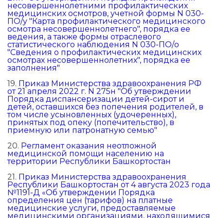
несовершеннолетними профилактических
медицинских осмотров, учетной формы N 030-
ПО/у "Карта профилактического медицинского
осмотра несовершеннолетнего", порядка ее
ведения, а также формы отраслевого
статистического наблюдения N 030-ПО/о
"Сведения о профилактических медицинских
осмотрах несовершеннолетних", порядка ее
заполнения"
19.
Приказ Министерства здравоохранения РФ
от 21 апреля 2022 г. N 275н "Об утверждении
Порядка диспансеризации детей-сирот и
детей, оставшихся без попечения родителей, в
том числе усыновленных (удочеренных),
принятых под опеку (попечительство), в
приемную или патронатную семью"
20.
Регламент оказания неотложной
медицинской помощи населению на
территории Республики Башкортостан
21.
Приказ Министерства здравоохранения
Республики Башкортостан от 4 августа 2023 года
№1191-Д «Об утверждении Порядка
определения цен (тарифов) на платные
медицинские услуги, предоставляемые
медицинскими организациями, находящимися