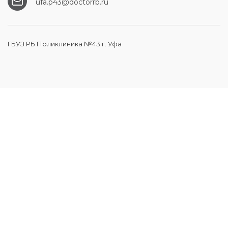
ufa.p43@doctorrb.ru
ГБУЗ РБ Поликлиника №43 г. Уфа