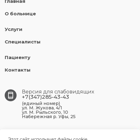
Главная
О больнице
Услуги
Специалисты
Пациенту
Контакты
Версия для слабовидящих
+7(347)285-43-43
(единый номер)
ул. М. Жукова, 4/1
ул. М. Рыльского, 10
Набережная р. Уфы, 25
450099, Республика Башкортостан, г. Уфа, ул. М.
Жукова, 4/1
Этот сайт использует файлы cookie.