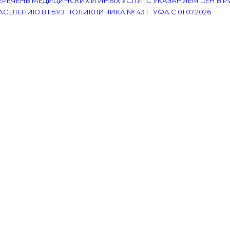
ЕРЕЧЕНЬ МЕДИЦИНСКИХ И ИНЫХ УСЛУГ С УКАЗАНИЕМ ЦЕН В 
АСЕЛЕНИЮ В ГБУЗ ПОЛИКЛИНИКА № 43 Г. УФА С 01.07.2026