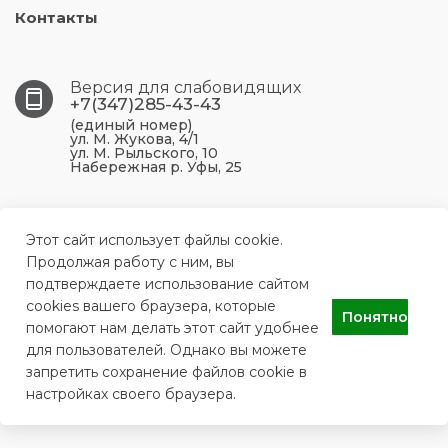
Контакты
Версия для слабовидящих
+7(347)285-43-43
(единый номер)
ул. М. Жукова, 4/1
ул. М. Рыльского, 10
Набережная р. Уфы, 25
450099, Республика Башкортостан, г. Уфа, ул. М.
Жукова, 4/1
Этот сайт использует файлы cookie.
Продолжая работу с ним, вы
подтверждаете использование сайтом
ufa.p43@doctorrb.ru
cookies вашего браузера, которые
Понятно
помогают нам делать этот сайт удобнее
для пользователей. Однако вы можете
ГБУЗ РБ Поликлиника №43 г. Уфа
запретить сохранение файлов cookie в
настройках своего браузера.