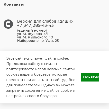
Контакты
Версия для слабовидящих
+7(347)285-43-43
(единый номер)
ул. М. Жукова, 4/1
ул. М. Рыльского, 10
Набережная р. Уфы, 25
450099, Республика Башкортостан, г. Уфа, ул. М.
Жукова, 4/1
Этот сайт использует файлы cookie.
Продолжая работу с ним, вы
подтверждаете использование сайтом
ufa.p43@doctorrb.ru
cookies вашего браузера, которые
Понятно
помогают нам делать этот сайт удобнее
для пользователей. Однако вы можете
ГБУЗ РБ Поликлиника №43 г. Уфа
запретить сохранение файлов cookie в
настройках своего браузера.