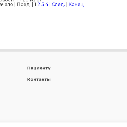
ачало | Пред. |
1
2
3
4
|
След.
|
Конец
Пациенту
Контакты