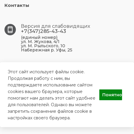
Контакты
Версия для слабовидящих
+7(347)285-43-43
(единый номер)
ул. М. Жукова, 4/1
ул. М. Рыльского, 10
Набережная р. Уфы, 25
450099, Республика Башкортостан, г. Уфа, ул. М.
Жукова, 4/1
Этот сайт использует файлы cookie.
Продолжая работу с ним, вы
подтверждаете использование сайтом
ufa.p43@doctorrb.ru
cookies вашего браузера, которые
Понятно
помогают нам делать этот сайт удобнее
для пользователей. Однако вы можете
ГБУЗ РБ Поликлиника №43 г. Уфа
запретить сохранение файлов cookie в
настройках своего браузера.