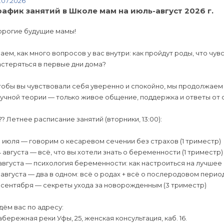
.07.2026
рафик занятий в Школе мам на июль-август 2026 г.
орогие будущие мамы!
аем, как много вопросов у вас внутри: как пройдут роды, что чув
стеряться в первые дни дома?
обы вы чувствовали себя уверенно и спокойно, мы продолжаем 
учной теории — только живое общение, поддержка и ответы от 
?? Летнее расписание занятий (вторники, 13:00):
 июля — говорим о кесаревом сечении без страхов (1 триместр)
 августа — всё, что вы хотели знать о беременности (1 триместр)
 августа — психология беременности: как настроиться на лучшее 
 августа — два в одном: всё о родах + всё о послеродовом перио
 сентября — секреты ухода за новорожденным (3 триместр)
ём вас по адресу:
бережная реки Уфы, 25, женская консультация, каб. 16.