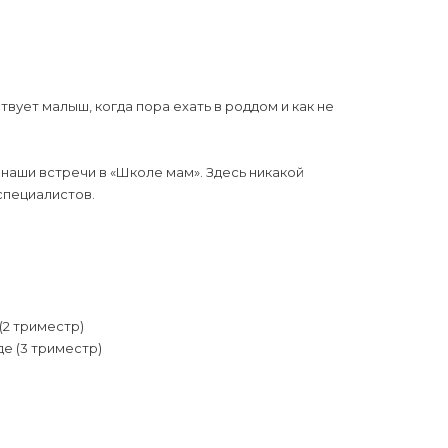
ствует малыш, когда пора ехать в роддом и как не
наши встречи в «Школе мам». Здесь никакой
специалистов.
(2 триместр)
де (3 триместр)