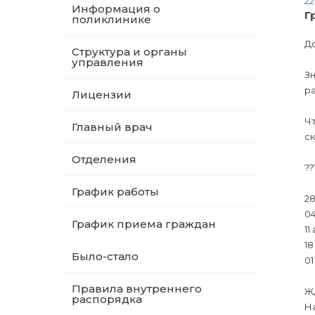
22
Информация о
Г
поликлинике
Д
Структура и органы
управления
Зн
ра
Лицензии
Чт
Главный врач
ск
Отделения
??
График работы
28
04
График приема граждан
11
18
Было-стало
01
Правила внутреннего
Жд
распорядка
На