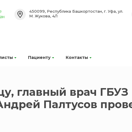
450099, Республика Башкортостан, г. Уфа, ул.
М. Жукова, 4/1
листы
Пациенту
Контакты
ицу, главный врач ГБУ
Андрей Палтусов пров