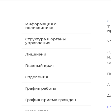
05
Информация о
7
поликлинике
п
Структура и органы
У
управления
Жд
Лицензии
И,
Об
Главный врач
По
Отделения
Ан
График работы
Де
График приема граждан
Во