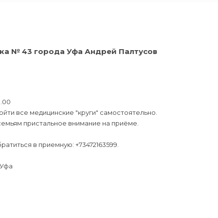
ника № 43 города Уфа Андрей Палтусов
8.00
ройти все медицинские "круги" самостоятельно.
 семьям пристальное внимание на приёме.
атиться в приемную: +73472163599.
 Уфа