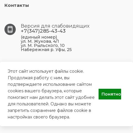
Контакты
Версия для слабовидящих
+7(347)285-43-43
(единый номер)
ул. М. Жукова, 4/1
ул. М. Рыльского, 10
Набережная р. Уфы, 25
450099, Республика Башкортостан, г. Уфа, ул. М.
Жукова, 4/1
Этот сайт использует файлы cookie.
Продолжая работу с ним, вы
подтверждаете использование сайтом
ufa.p43@doctorrb.ru
cookies вашего браузера, которые
Понятно
помогают нам делать этот сайт удобнее
для пользователей. Однако вы можете
ГБУЗ РБ Поликлиника №43 г. Уфа
запретить сохранение файлов cookie в
настройках своего браузера.